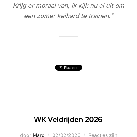
Krijg er moraal van, ik kijk nu al uit om
een zomer keihard te trainen.”
WK Veldrijden 2026
Geplaatst
door
Marc
02/02/2026
Reacties zijn