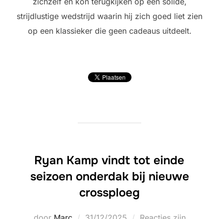
zichzelf en kon terugkijken op een solide,
strijdlustige wedstrijd waarin hij zich goed liet zien
op een klassieker die geen cadeaus uitdeelt.
Ryan Kamp vindt tot einde
seizoen onderdak bij nieuwe
crossploeg
Geplaatst
door
Marc
31/12/2025
Reacties zijn