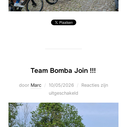
Team Bomba Join !!!
Geplaatst
door
Marc
10/05/2026
Reacties zijn
op
uitgeschakeld