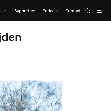
Zoek
s
Supporters
Podcast
Contact
TOGG
naar:
jden