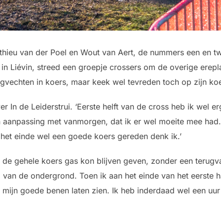
thieu van der Poel en Wout van Aert, de nummers een en t
in Liévin, streed een groepje crossers om de overige erep
ugvechten in koers, maar keek wel tevreden toch op zijn ko
ver In de Leiderstrui. ‘Eerste helft van de cross heb ik wel
 aanpassing met vanmorgen, dat ik er wel moeite mee had
 het einde wel een goede koers gereden denk ik.’
de gehele koers gas kon blijven geven, zonder een terugval 
 van de ondergrond. Toen ik aan het einde van het eerste h
k mijn goede benen laten zien. Ik heb inderdaad wel een u