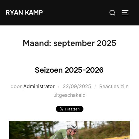
Ga
Zoek
RYAN KAMP
naar
TOGGL
naar:
de
inhoud
Maand:
september 2025
Seizoen 2025-2026
Geplaatst
door
Administrator
22/09/2025
Reacties zijn
op
uitgeschakeld