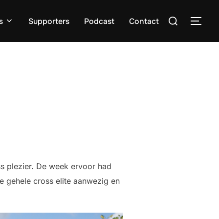
Zoek
s
Supporters
Podcast
Contact
TOGG
naar:
ss plezier. De week ervoor had
e gehele cross elite aanwezig en