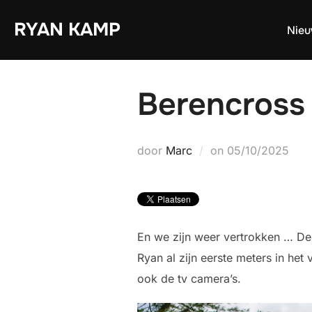
Ga
RYAN KAMP
naar
Nie
de
inhoud
Berencross
Geplaatst
door
Marc
on
05/10/2025
op
En we zijn weer vertrokken … De 
Ryan al zijn eerste meters in he
ook de tv camera’s.