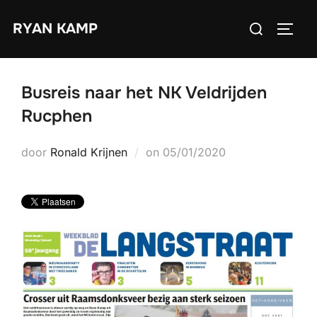
Ga
Zoek
RYAN KAMP
naar
TOGGL
naar:
de
inhoud
Busreis naar het NK Veldrijden
Rucphen
Geplaatst
door
Ronald Krijnen
on
05/01/2020
op