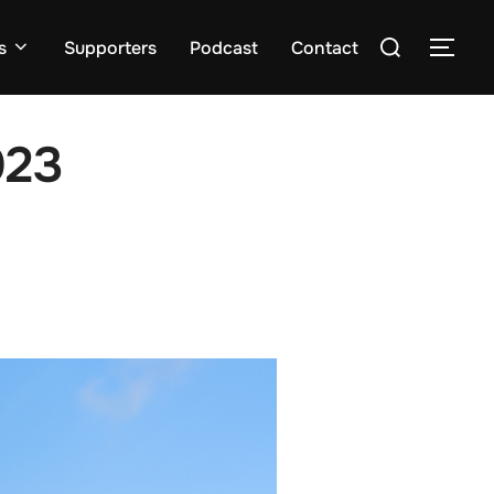
Zoek
s
Supporters
Podcast
Contact
TOGG
naar:
023