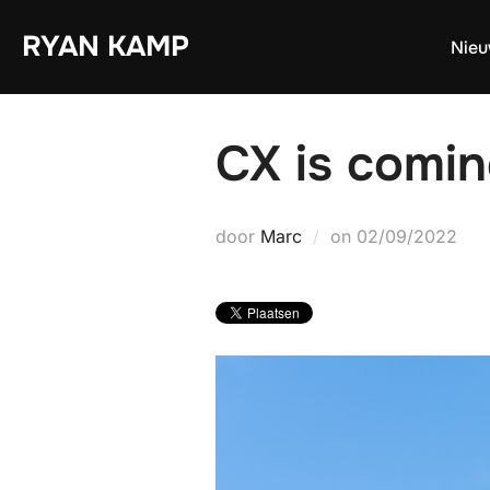
Ga
RYAN KAMP
naar
Nie
de
inhoud
CX is comin
Geplaatst
door
Marc
on
02/09/2022
op