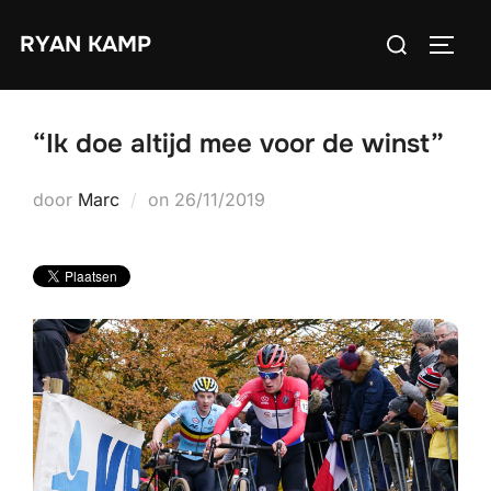
Ga
Zoek
RYAN KAMP
naar
TOGGL
naar:
de
inhoud
“Ik doe altijd mee voor de winst”
Geplaatst
door
Marc
on
26/11/2019
op