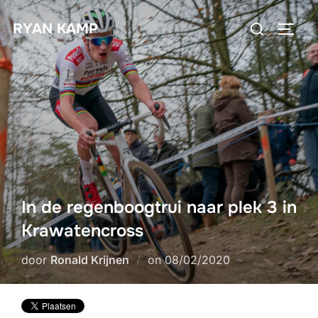
Ga
Zoek
RYAN KAMP
naar
TOGGL
naar:
de
inhoud
In de regenboogtrui naar plek 3 in
Krawatencross
Geplaatst
door
Ronald Krijnen
on
08/02/2020
op