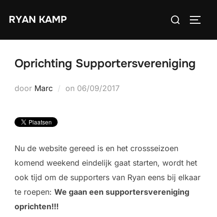
Ga
Zoek
RYAN KAMP
naar
TOGGL
naar:
de
inhoud
Oprichting Supportersvereniging
Geplaatst
door
Marc
on
06/09/2017
op
Nu de website gereed is en het crossseizoen
komend weekend eindelijk gaat starten, wordt het
ook tijd om de supporters van Ryan eens bij elkaar
te roepen:
We gaan een supportersvereniging
oprichten!!!