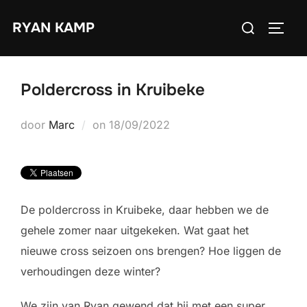
Ga
Zoek
RYAN KAMP
naar
TOGGL
naar:
de
inhoud
Poldercross in Kruibeke
Geplaatst
door
Marc
on
18/09/2022
op
De poldercross in Kruibeke, daar hebben we de
gehele zomer naar uitgekeken. Wat gaat het
nieuwe cross seizoen ons brengen? Hoe liggen de
verhoudingen deze winter?
We zijn van Ryan gewend dat hij met een super