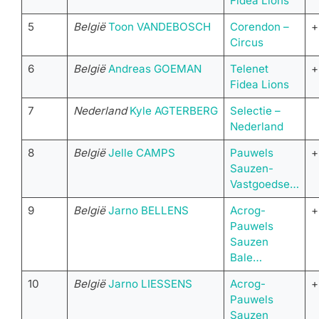
Fidea Lions
5
België
Toon VANDEBOSCH
Corendon –
+
Circus
6
België
Andreas GOEMAN
Telenet
+
Fidea Lions
7
Nederland
Kyle AGTERBERG
Selectie –
Nederland
8
België
Jelle CAMPS
Pauwels
+
Sauzen-
Vastgoedse…
9
België
Jarno BELLENS
Acrog-
+
Pauwels
Sauzen
Bale…
10
België
Jarno LIESSENS
Acrog-
+
Pauwels
Sauzen