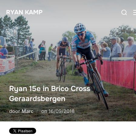
Ga
Zoek
RYAN KAMP
naar
naar:
de
inhoud
Ryan 15e in Brico Cross
Geraardsbergen
Geplaatst
door
Marc
on
16/09/2018
op