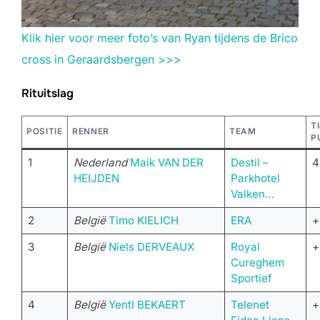
Klik hier voor meer foto’s van Ryan tijdens de Brico
cross in Geraardsbergen >>>
Rituitslag
TI
POSITIE
RENNER
TEAM
P
1
Nederland
Maik VAN DER
Destil –
4
HEIJDEN
Parkhotel
Valken…
2
België
Timo KIELICH
ERA
+
3
België
Niels DERVEAUX
Royal
+
Cureghem
Sportief
4
België
Yentl BEKAERT
Telenet
+