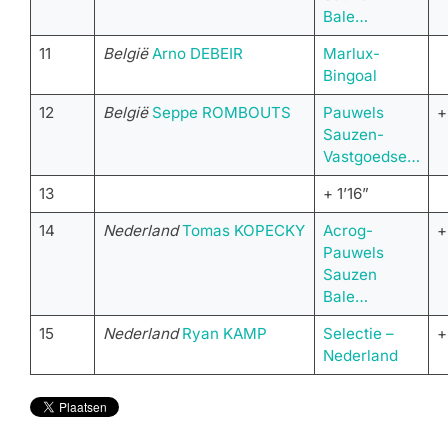
Bale…
11
België
Arno DEBEIR
Marlux-
Bingoal
12
België
Seppe ROMBOUTS
Pauwels
+
Sauzen-
Vastgoedse…
13
+ 1’16”
14
Nederland
Tomas KOPECKY
Acrog-
+
Pauwels
Sauzen
Bale…
15
Nederland
Ryan KAMP
Selectie –
+
Nederland