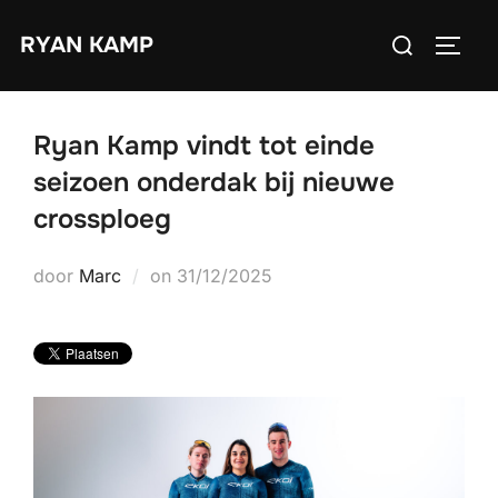
Ga
Zoek
RYAN KAMP
naar
TOGGL
naar:
de
inhoud
Ryan Kamp vindt tot einde
seizoen onderdak bij nieuwe
crossploeg
Geplaatst
door
Marc
on
31/12/2025
op