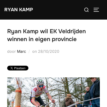
Ga
Zoek
RYAN KAMP
naar
TOGGL
naar:
de
inhoud
Ryan Kamp wil EK Veldrijden
winnen in eigen provincie
Geplaatst
door
Marc
on
28/10/2020
op