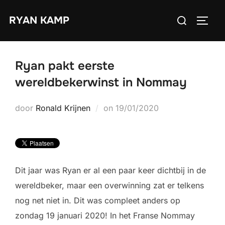
Ga
Zoek
RYAN KAMP
naar
TOGGL
naar:
de
inhoud
Ryan pakt eerste
wereldbekerwinst in Nommay
Geplaatst
door
Ronald Krijnen
on
19/01/2020
op
Dit jaar was Ryan er al een paar keer dichtbij in de
wereldbeker, maar een overwinning zat er telkens
nog net niet in. Dit was compleet anders op
zondag 19 januari 2020! In het Franse Nommay