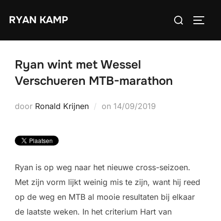
Ga
Zoek
RYAN KAMP
naar
TOGGL
naar:
de
inhoud
Ryan wint met Wessel
Verschueren MTB-marathon
Geplaatst
door
Ronald Krijnen
on
14/09/2019
op
Ryan is op weg naar het nieuwe cross-seizoen.
Met zijn vorm lijkt weinig mis te zijn, want hij reed
op de weg en MTB al mooie resultaten bij elkaar
de laatste weken. In het criterium Hart van