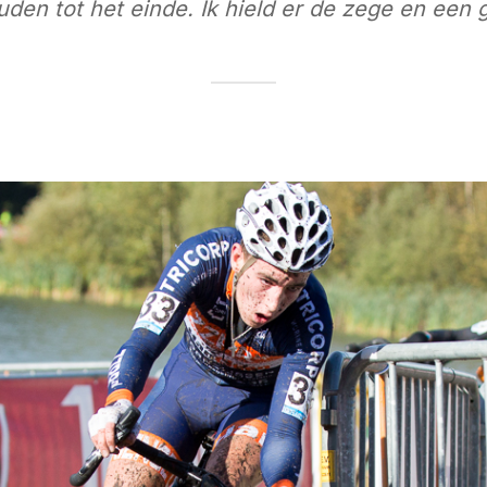
uden tot het e
inde. Ik hield er de zege en een 