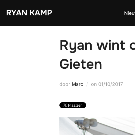
Ga
RYAN KAMP
naar
Nie
de
inhoud
Ryan wint o
Gieten
Geplaatst
door
Marc
on
01/10/2017
op