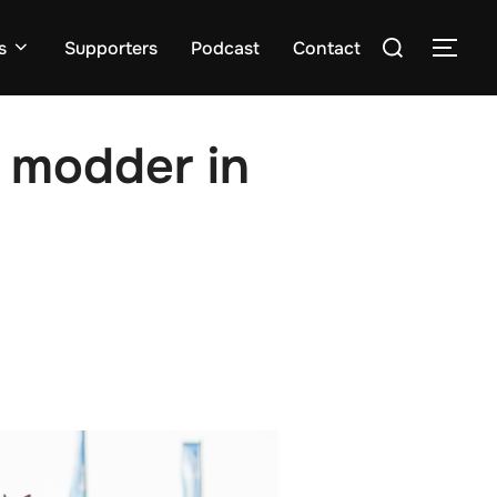
Zoek
s
Supporters
Podcast
Contact
TOGG
naar:
 modder in