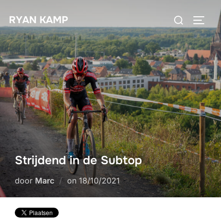
Ga
Zoek
RYAN KAMP
naar
TOGGL
naar:
de
inhoud
Strijdend in de Subtop
Geplaatst
door
Marc
on
18/10/2021
op