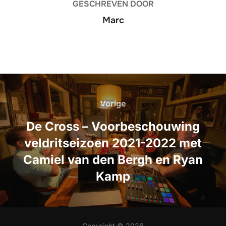
GESCHREVEN DOOR
Marc
Bericht
navigatie
Vorige
Vorige
De Cross – Voorbeschouwing
veldritseizoen 2021-2022 met
Camiel van den Bergh en Ryan
Kamp
Copyright © 2026