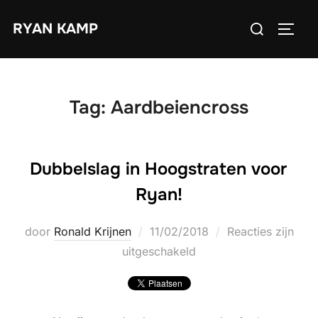
Ga
Zoek
RYAN KAMP
naar
TOGGL
naar:
de
inhoud
Tag:
Aardbeiencross
Dubbelslag in Hoogstraten voor
Ryan!
Geplaatst
door
Ronald Krijnen
11/02/2018
Reacties zijn
op
uitgeschakeld