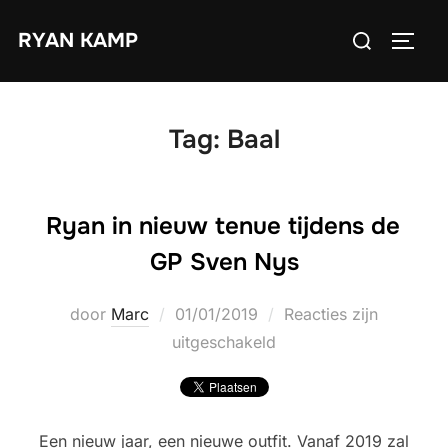
Ga
Zoek
RYAN KAMP
naar
TOGGL
naar:
de
inhoud
Tag:
Baal
Ryan in nieuw tenue tijdens de
GP Sven Nys
Geplaatst
door
Marc
01/01/2019
Reacties zijn
op
uitgeschakeld
Een nieuw jaar, een nieuwe outfit. Vanaf 2019 zal