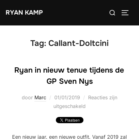
Ga
Zoek
RYAN KAMP
naar
TOGGL
naar:
de
inhoud
Tag:
Callant-Doltcini
Ryan in nieuw tenue tijdens de
GP Sven Nys
Geplaatst
door
Marc
01/01/2019
Reacties zijn
op
uitgeschakeld
Een nieuw jaar, een nieuwe outfit. Vanaf 2019 zal