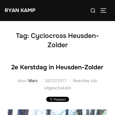
Ga
Zoek
RYAN KAMP
naar
TOGGL
naar:
de
inhoud
Tag:
Cyclocross Heusden-
Zolder
2e Kerstdag in Heusden-Zolder
Geplaatst
door
Marc
26/12/2017
Reacties zijn
op
uitgeschakeld