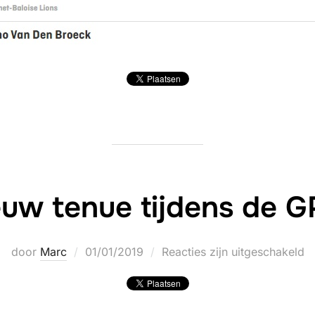
euw tenue tijdens de 
Geplaatst
door
Marc
01/01/2019
Reacties zijn uitgeschakeld
op