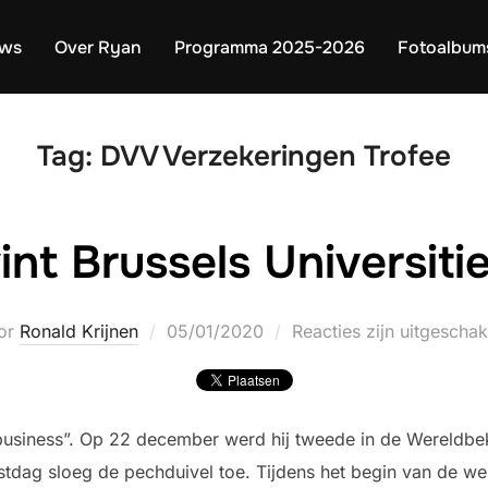
uws
Over Ryan
Programma 2025-2026
Fotoalbum
Tag:
DVV Verzekeringen Trofee
nt Brussels Universiti
Geplaatst
or
Ronald Krijnen
05/01/2020
Reacties zijn uitgescha
op
business”. Op 22 december werd hij tweede in de Wereldbe
tdag sloeg de pechduivel toe. Tijdens het begin van de w