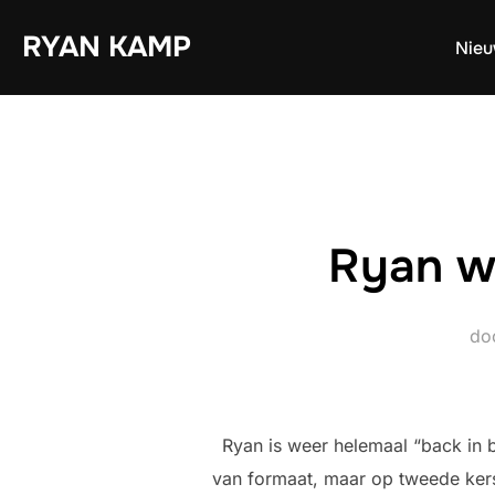
Ga
RYAN KAMP
naar
Nie
de
inhoud
Ryan wi
do
Ryan is weer helemaal “back in 
van formaat, maar op tweede kers