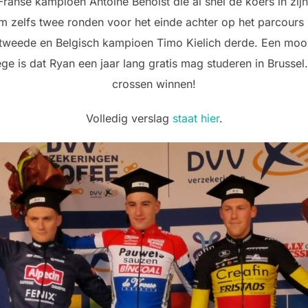
anse kampioen Antoine Benoist die al snel de koers in zijn
m zelfs twee ronden voor het einde achter op het parcours 
 tweede en Belgisch kampioen Timo Kielich derde. Een mooi
ge is dat Ryan een jaar lang gratis mag studeren in Brusse
crossen winnen!
Volledig verslag
staat hier
.