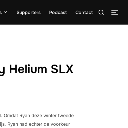
Zoek
s
Supporters
Podcast
Contact
TOGG
naar:
ey Helium SLX
d. Omdat Ryan deze winter tweede
rijs. Ryan had echter de voorkeur