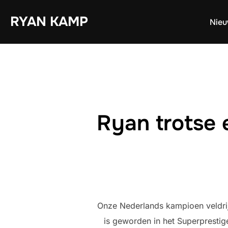
Ga
RYAN KAMP
naar
Nie
de
inhoud
Ryan trotse 
Onze Nederlands kampioen veldri
is geworden in het Superprestige