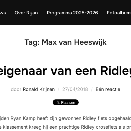
uws
Over Ryan
Programma 2025-2026
Fotoalbum
Tag:
Max van Heeswijk
eigenaar van een Ridl
Geplaatst
door
Ronald Krijnen
27/04/2018
Eén reactie
op
jden Ryan Kamp heeft zijn gewonnen Ridley fiets opgehaal
 klassement kreeg hij een prachtige Ridley crossfiets als p