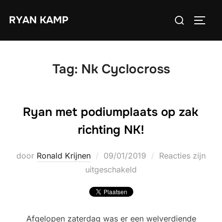
Ga
Zoek
RYAN KAMP
naar
TOGGL
naar:
de
inhoud
Tag:
Nk Cyclocross
Ryan met podiumplaats op zak
richting NK!
Geplaatst
door
Ronald Krijnen
09/01/2019
Reacties zijn
op
uitgeschakeld
Afgelopen zaterdag was er een welverdiende