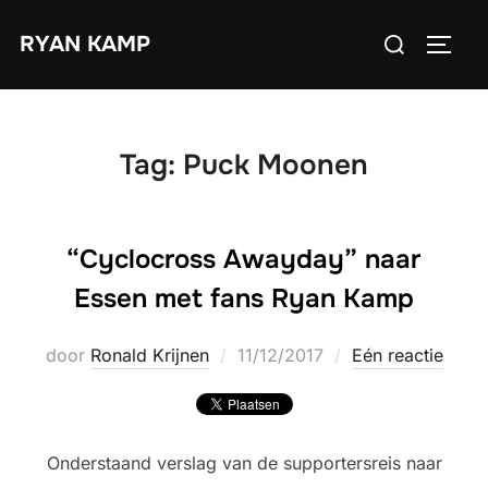
Ga
Zoek
RYAN KAMP
naar
TOGGL
naar:
de
inhoud
Tag:
Puck Moonen
“Cyclocross Awayday” naar
Essen met fans Ryan Kamp
Geplaatst
door
Ronald Krijnen
11/12/2017
Eén reactie
op
Onderstaand verslag van de supportersreis naar