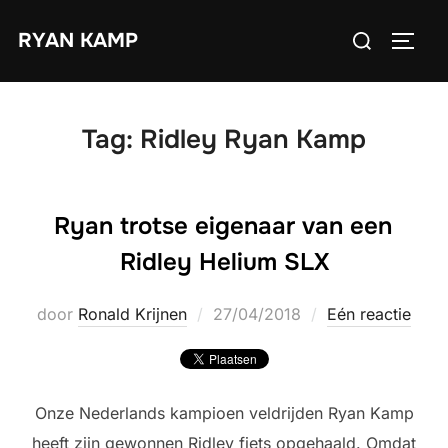
Ga
Zoek
RYAN KAMP
naar
TOGGL
naar:
de
inhoud
Tag:
Ridley Ryan Kamp
Ryan trotse eigenaar van een
Ridley Helium SLX
Geplaatst
door
Ronald Krijnen
27/04/2018
Eén reactie
op
Onze Nederlands kampioen veldrijden Ryan Kamp
heeft zijn gewonnen Ridley fiets opgehaald. Omdat