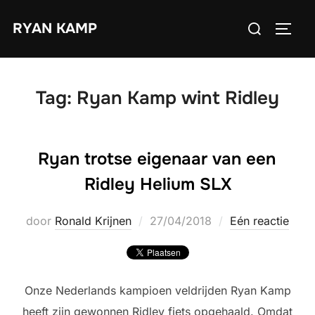
Ga
Zoek
RYAN KAMP
naar
TOGGL
naar:
de
inhoud
Tag:
Ryan Kamp wint Ridley
Ryan trotse eigenaar van een
Ridley Helium SLX
Geplaatst
door
Ronald Krijnen
27/04/2018
Eén reactie
op
Onze Nederlands kampioen veldrijden Ryan Kamp
heeft zijn gewonnen Ridley fiets opgehaald. Omdat