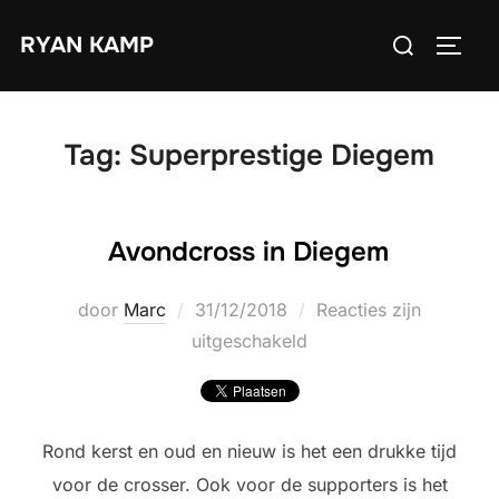
Ga
Zoek
RYAN KAMP
naar
TOGGL
naar:
de
inhoud
Tag:
Superprestige Diegem
Avondcross in Diegem
Geplaatst
door
Marc
31/12/2018
Reacties zijn
op
uitgeschakeld
Rond kerst en oud en nieuw is het een drukke tijd
voor de crosser. Ook voor de supporters is het