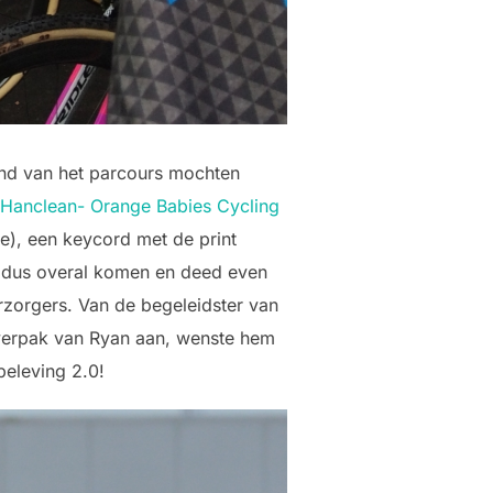
nd van het parcours mochten
-Hanclean- Orange Babies Cycling
ie), een keycord met de print
t dus overal komen en deed even
rzorgers. Van de begeleidster van
 overpak van Ryan aan, wenste hem
beleving 2.0!