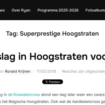
uws
Over Ryan
Programma 2025-2026
Fotoalbum
Tag:
Superprestige Hoogstraten
lag in Hoogstraten vo
Geplaatst
oor
Ronald Krijnen
11/02/2018
Reacties zijn uitgeschak
op
ag in
de Krawatencross
stond een dag later weer een zware
in het Belgische Hoogstraten. Ook wel de Aardbeiencross ge