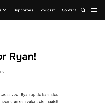
Zoek
s
Supporters
Podcast
Contact
TOGG
naar:
or Ryan!
eld
 cross voor Ryan op de kalender.
noemd en een veldrit die meetelt