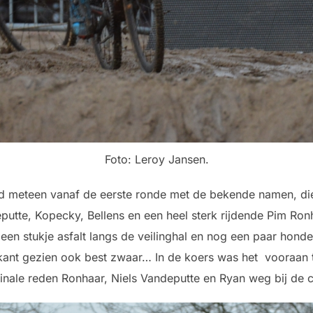
Foto: Leroy Jansen.
eed meteen vanaf de eerste ronde met de bekende namen, die
eputte, Kopecky, Bellens en een heel sterk rijdende Pim Ron
 een stukje asfalt langs de veilinghal en nog een paar hond
kant gezien ook best zwaar… In de koers was het vooraan t
 finale reden Ronhaar, Niels Vandeputte en Ryan weg bij de c