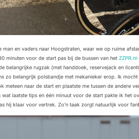
e man en vaders naar Hoogstraten, waar we op ruime afsta
30 minuten voor de start pas bij de bussen van het
ZZPR.nl
 de belangrijke rugzak (met handdoek, reservejack en licent
ns zo belangrijk polsbandje met mekanieker erop. Ik moch
rok meteen naar de start en plaatste me tussen de andere ve
 wat laatste tips en één minuut voor de start pakte ik het
s hij klaar voor vertrek. Zo’n taak zorgt natuurlijk voor fan