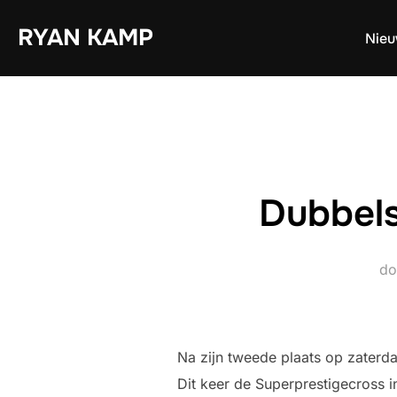
Ga
RYAN KAMP
naar
Nie
de
inhoud
Dubbels
d
Na zijn tweede plaats op zaterd
Dit keer de Superprestigecross 