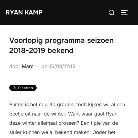
Ga
Zoek
RYAN KAMP
naar
TOGGL
naar:
de
inhoud
Voorlopig programma seizoen
2018-2019 bekend
Geplaatst
door
Marc
on
15/08/2018
op
Buiten is het nog 30 graden, toch kijken wij al een
beetje uit naar de winter. Want waar gaat Ryan
deze winter allemaal crossen? Een tipje van de
sluier kunnen we al bekend maken. Onder het