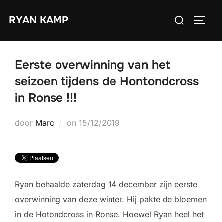
Ga
Zoek
RYAN KAMP
naar
TOGGL
naar:
de
inhoud
Eerste overwinning van het
seizoen tijdens de Hontondcross
in Ronse !!!
Geplaatst
door
Marc
on
15/12/2019
op
Ryan behaalde zaterdag 14 december zijn eerste
overwinning van deze winter. Hij pakte de bloemen
in de Hotondcross in Ronse. Hoewel Ryan heel het