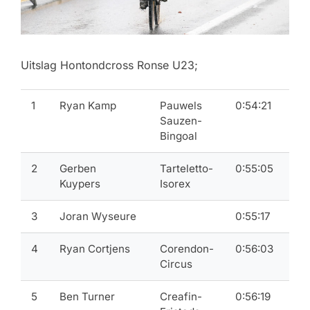
Uitslag Hontondcross Ronse U23;
1
Ryan Kamp
Pauwels
0:54:21
Sauzen-
Bingoal
2
Gerben
Tarteletto-
0:55:05
Kuypers
Isorex
3
Joran Wyseure
0:55:17
4
Ryan Cortjens
Corendon-
0:56:03
Circus
5
Ben Turner
Creafin-
0:56:19