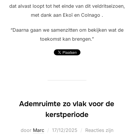
dat alvast loopt tot het einde van dit veldritseizoen,
met dank aan Ekoï en Colnago .
“Daarna gaan we samenzitten om bekijken wat de
toekomst kan brengen.”
Ademruimte zo vlak voor de
kerstperiode
Geplaatst
door
Marc
17/12/2025
Reacties zijn