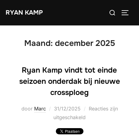
Ga
Zoek
RYAN KAMP
naar
TOGGL
naar:
de
inhoud
Maand:
december 2025
Ryan Kamp vindt tot einde
seizoen onderdak bij nieuwe
crossploeg
Geplaatst
door
Marc
31/12/2025
Reacties zijn
op
uitgeschakeld