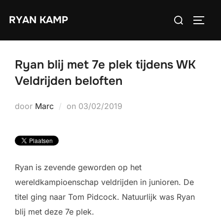
Ga
Zoek
RYAN KAMP
naar
TOGGL
naar:
de
inhoud
Ryan blij met 7e plek tijdens WK
Veldrijden beloften
Geplaatst
door
Marc
on
03/02/2019
op
Ryan is zevende geworden op het
wereldkampioenschap veldrijden in junioren. De
titel ging naar Tom Pidcock. Natuurlijk was Ryan
blij met deze 7e plek.