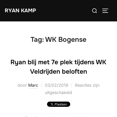
Ga
Zoek
RYAN KAMP
naar
TOGGL
naar:
de
inhoud
Tag:
WK Bogense
Ryan blij met 7e plek tijdens WK
Veldrijden beloften
Geplaatst
door
Marc
03/02/2019
Reacties zijn
op
uitgeschakeld