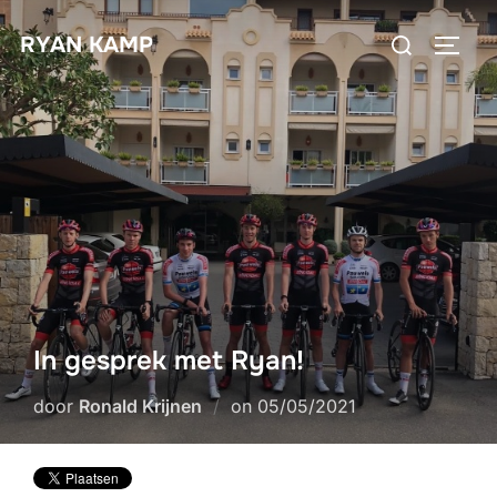
Ga
Zoek
RYAN KAMP
naar
TOGGL
naar:
de
inhoud
In gesprek met Ryan!
Geplaatst
door
Ronald Krijnen
on
05/05/2021
op