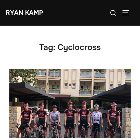
Ga
Zoek
RYAN KAMP
naar
TOGGL
naar:
de
inhoud
Tag:
Cyclocross