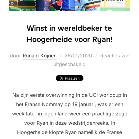
Winst in wereldbeker te
Hoogerheide voor Ryan!
Geplaatst
door
Ronald Krijnen
26/01/2020
Reacties zijn
op
uitgeschakeld
Na zijn eerste overwinning in de UCI worldcup in
het Franse Nommay op 19 januari, was er een
week later in eigen land weer een prachtige zege
voor Ryan in deze wedstrijdenreeks. In
Hoogerheide klopte Ryan namelijk de Franse