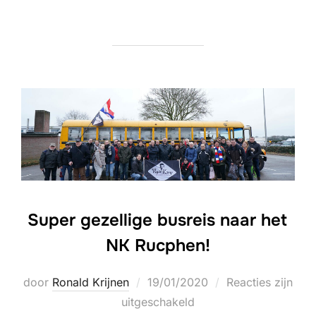
Super gezellige busreis naar het
NK Rucphen!
Geplaatst
door
Ronald Krijnen
19/01/2020
Reacties zijn
op
uitgeschakeld