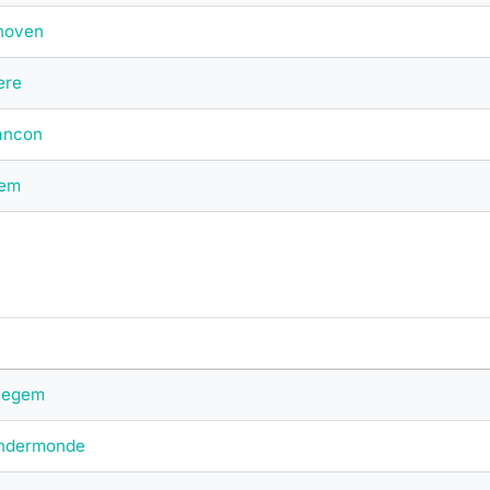
hoven
ere
ancon
gem
llegem
endermonde