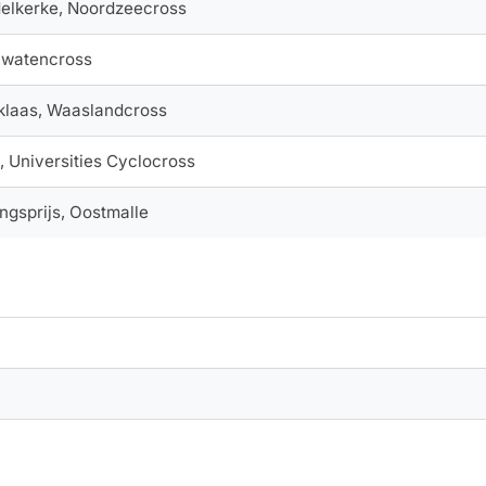
delkerke, Noordzeecross
rawatencross
iklaas, Waaslandcross
, Universities Cyclocross
ingsprijs, Oostmalle