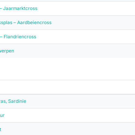
 – Jaarmarktcross
ksplas – Aardbeiencross
 Flandriencross
werpen
as, Sardinie
ur
t