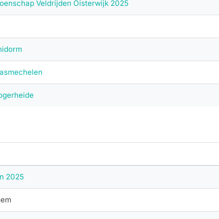
enschap Veldrijden Oisterwijk 2025
nidorm
aasmechelen
ogerheide
in 2025
gem