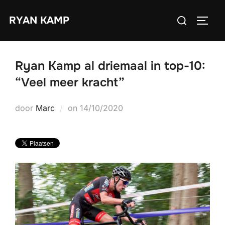
Ga
Zoek
RYAN KAMP
naar
TOGGL
naar:
de
inhoud
Ryan Kamp al driemaal in top-10:
“Veel meer kracht”
Geplaatst
door
Marc
on
14/10/2020
op