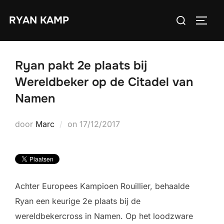
Ga
Zoek
RYAN KAMP
naar
TOGGL
naar:
de
inhoud
Ryan pakt 2e plaats bij
Wereldbeker op de Citadel van
Namen
Geplaatst
door
Marc
on
17/12/2017
op
Achter Europees Kampioen Rouillier, behaalde
Ryan een keurige 2e plaats bij de
wereldbekercross in Namen. Op het loodzware