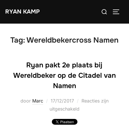
Ga
Zoek
RYAN KAMP
naar
TOGGL
naar:
de
inhoud
Tag:
Wereldbekercross Namen
Ryan pakt 2e plaats bij
Wereldbeker op de Citadel van
Namen
Geplaatst
door
Marc
17/12/2017
Reacties zijn
op
uitgeschakeld