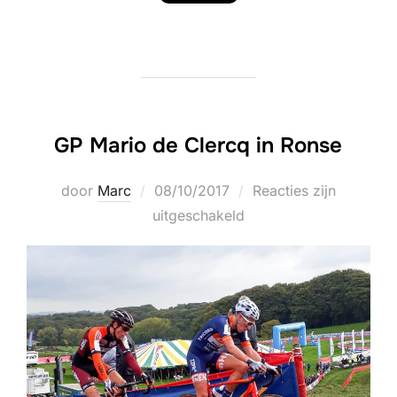
GP Mario de Clercq in Ronse
Geplaatst
door
Marc
08/10/2017
Reacties zijn
op
uitgeschakeld