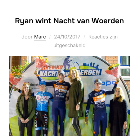
Ryan wint Nacht van Woerden
Geplaatst
door
Marc
24/10/2017
Reacties zijn
op
uitgeschakeld