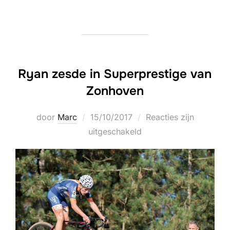
Ryan zesde in Superprestige van
Zonhoven
Geplaatst
door
Marc
15/10/2017
Reacties zijn
op
uitgeschakeld