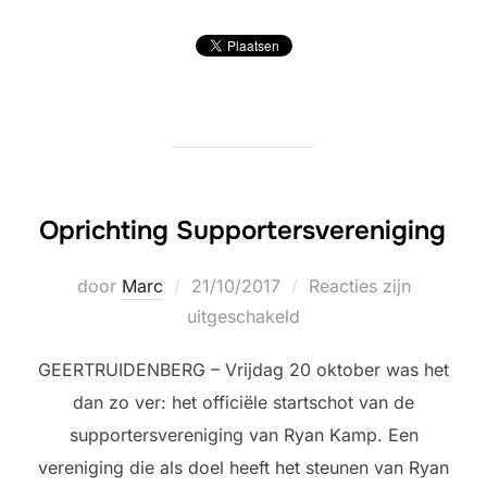
Oprichting Supportersvereniging
Geplaatst
door
Marc
21/10/2017
Reacties zijn
op
uitgeschakeld
GEERTRUIDENBERG – Vrijdag 20 oktober was het
dan zo ver: het officiële startschot van de
supportersvereniging van Ryan Kamp. Een
vereniging die als doel heeft het steunen van Ryan