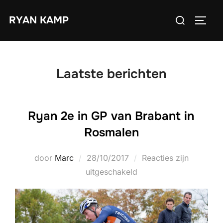
Ga
Zoek
RYAN KAMP
naar
TOGGL
naar:
de
inhoud
Laatste berichten
Ryan 2e in GP van Brabant in
Rosmalen
Geplaatst
door
Marc
28/10/2017
Reacties zijn
op
uitgeschakeld